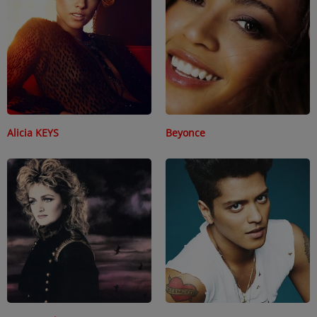
PEOPLE
Participez
DÉDICACES
JEUX CONCOURS
Alicia KEYS
Beyonce
T'CHAT
Tous vos jeux
Se connecter