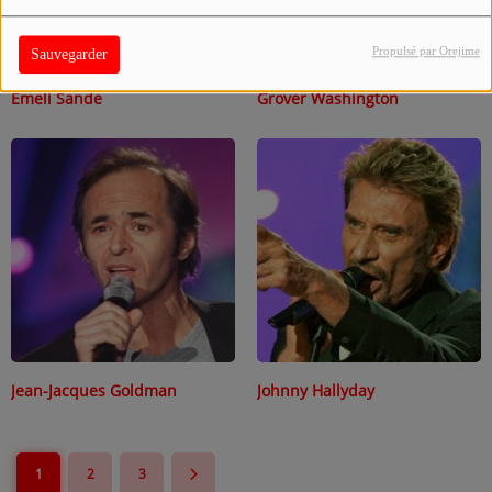
Propulsé par Orejime
Sauvegarder
Emeli Sande
Grover Washington
Jean-Jacques Goldman
Johnny Hallyday
1
2
3