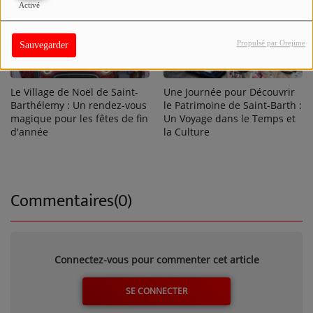
Activé
Propulsé par Orejime
Sauvegarder
Le Village de Noël de Saint-
Une Journée pour Découvrir
Barthélemy : Un rendez-vous
le Patrimoine de Saint-Barth :
magique pour les fêtes de fin
Un Voyage dans le Temps et
d'année
la Culture
Commentaires(0)
Connectez-vous pour commenter cet article
SE CONNECTER