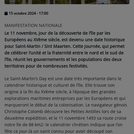
PEOPLE
15 octobre 2024 - 17:00
Participez
MANIFESTATION NATIONALE
DÉDICACES
Le 11 novembre, jour de la découverte de l’île par les
Européens au XVème siècle, est devenu une date historique
JEUX CONCOURS
pour Saint-Martin / Sint Maarten. Cette journée, qui permet
de célébrer l’unité et la fraternité entre le nord et le sud de
T'CHAT
l’île, réunit les gouvernements et les populations des deux
territoires pour de nombreuses festivités.
Tous vos jeux
Le Saint-Martin’s Day est une date très importante dans le
calendrier historique et culturel de l’île. Elle trouve son
origine à la fin du XVème siècle, à l’époque des grandes
Se connecter
explorations maritimes entreprises par les Européens et qui
marqueront le début de la colonisation. Le navigateur génois
Christophe Colomb découvre les Petites Antilles lors de sa
deuxième expédition, et le 11 novembre 1493 sa route croise
notre île de 88 km2: le calendrier chrétien indique que l’on
fête ce jour-là un saint connu pour avoir découpé son