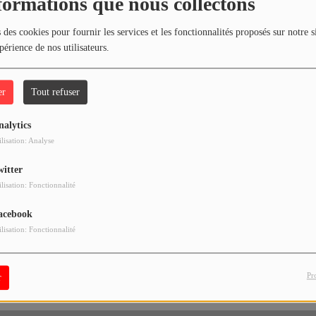
formations que nous collectons
diennes mondiales fournissent une mise à jour continue
 des cookies pour fournir les services et les fonctionnalités proposés sur notre s
rs à travers le globe.
périence de nos utilisateurs.
er
Tout refuser
nalytics
ilisation: Analyse
witter
ilisation: Fonctionnalité
acebook
ilisation: Fonctionnalité
Pr
r