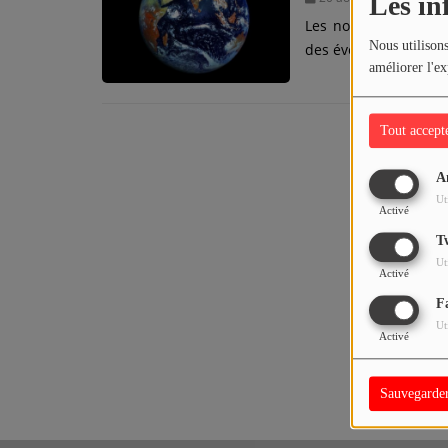
Les in
Les nouvelles quoti
PEOPLE
Nous utilisons
des événements majeu
améliorer l'ex
Participez
Tout accept
DÉDICACES
JEUX CONCOURS
A
Ut
Activé
T'CHAT
T
Ut
Activé
Tous vos jeux
F
Ut
Activé
Sauvegarde