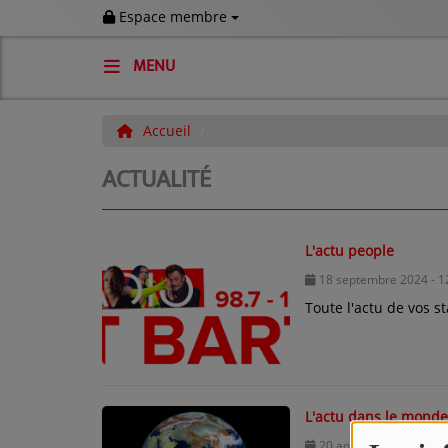
Espace membre
MENU
ACCUEIL
Accueil
Actualité
ACTUALITÉ
CONTACTS
CONTACTEZ-NOUS
L'actu people
AGENDA DE LA SEMAINE ET
18 septembre 2024 - 1
COMMUNIQUÉS
Toute l'actu de vos st
VOS DÉDICACES À LA RADIO !
News
L'actu dans le monde
LES ÉVENTS DE VOS ÎLES
20 août 2024 - 10:27