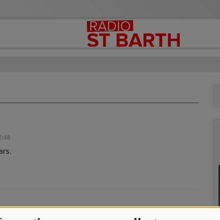
2:48
ars.