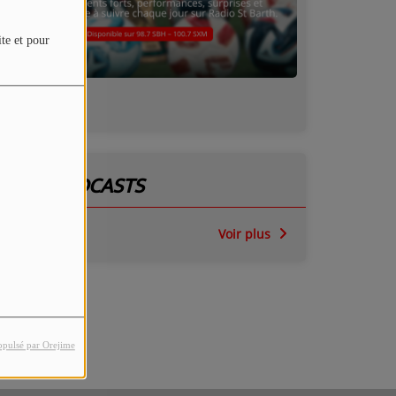
ite et pour
NOS PODCASTS
Voir plus
opulsé par Orejime