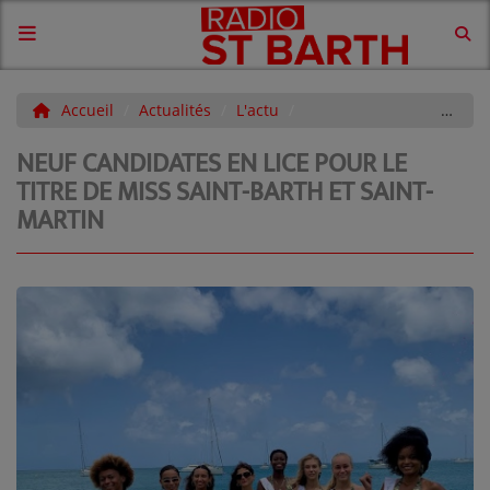
ACCUEIL
Accueil
Actualités
L'actu
Neuf Candidates en Lice pour le Titre de Miss Saint-Barth et Saint-Martin
NEUF CANDIDATES EN LICE POUR LE
CONTACTS
TITRE DE MISS SAINT-BARTH ET SAINT-
MARTIN
CONTACTEZ-NOUS
AGENDA DE LA SEMAINE ET
COMMUNIQUÉS
VOS DÉDICACES À LA RADIO !
News
LES ÉVENTS DE VOS ÎLES