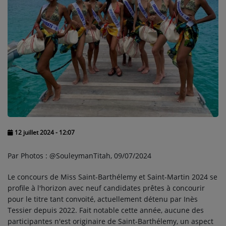
PEOPLE
Participez
DÉDICACES
JEUX CONCOURS
T'CHAT
Tous vos jeux
12 juillet 2024 - 12:07
Par Photos : @SouleymanTitah, 09/07/2024
Se connecter
Le concours de Miss Saint-Barthélemy et Saint-Martin 2024 se
profile à l'horizon avec neuf candidates prêtes à concourir
pour le titre tant convoité, actuellement détenu par Inès
Tessier depuis 2022. Fait notable cette année, aucune des
participantes n'est originaire de Saint-Barthélemy, un aspect