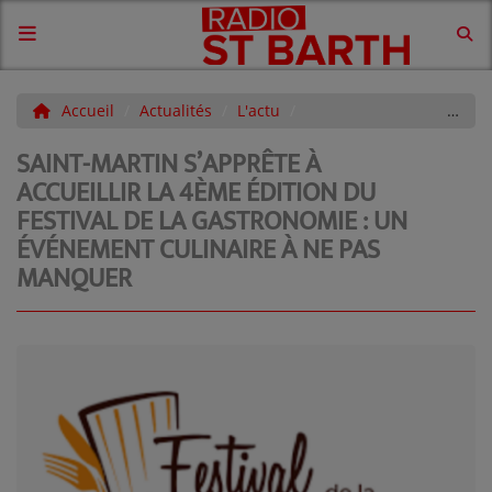
ACCUEIL
Accueil
Actualités
L'actu
Saint-Martin s’apprête à accueillir la 4ème édition du Festival de la Gastronomie : un événement culinaire à ne pas manquer
SAINT-MARTIN S’APPRÊTE À
CONTACTS
ACCUEILLIR LA 4ÈME ÉDITION DU
FESTIVAL DE LA GASTRONOMIE : UN
CONTACTEZ-NOUS
ÉVÉNEMENT CULINAIRE À NE PAS
AGENDA DE LA SEMAINE ET
MANQUER
COMMUNIQUÉS
VOS DÉDICACES À LA RADIO !
News
LES ÉVENTS DE VOS ÎLES