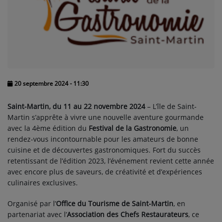
PEOPLE
Participez
DÉDICACES
JEUX CONCOURS
20 septembre 2024 - 11:30
T'CHAT
Saint-Martin, du 11 au 22 novembre 2024
– L’île de Saint-
Martin s’apprête à vivre une nouvelle aventure gourmande
avec la 4ème édition du
Festival de la Gastronomie
, un
Tous vos jeux
rendez-vous incontournable pour les amateurs de bonne
cuisine et de découvertes gastronomiques. Fort du succès
retentissant de l’édition 2023, l’événement revient cette année
Se connecter
avec encore plus de saveurs, de créativité et d’expériences
culinaires exclusives.
Organisé par l’
Office du Tourisme de Saint-Martin
, en
partenariat avec l’
Association des Chefs Restaurateurs
, ce