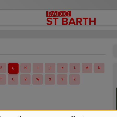
F
H
I
J
K
L
M
N
G
T
U
V
W
X
Y
Z