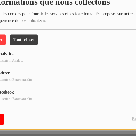
formations que nous collectons
 des cookies pour fournir les services et les fonctionnalités proposés sur notre s
périence de nos utilisateurs.
er
Tout refuser
nalytics
ilisation: Analyse
witter
ilisation: Fonctionnalité
acebook
ilisation: Fonctionnalité
Pr
r