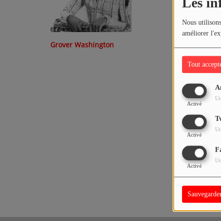
Les in
PEOPLE
Nous utilisons
améliorer l'ex
Grover Washington
Participez
Tout accept
DÉDICACES
JEUX CONCOURS
A
Ut
Activé
T'CHAT
T
Ut
Activé
Tous vos jeux
F
Ut
Activé
Sauvegarde