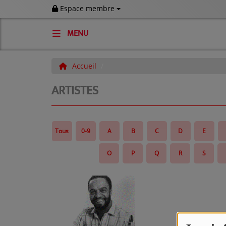
Espace membre
MENU
ACCUEIL
Accueil
Artistes
ARTISTES
CONTACTS
CONTACTEZ-NOUS
Tous
0-9
A
B
C
D
E
AGENDA DE LA SEMAINE ET
COMMUNIQUÉS
O
P
Q
R
S
VOS DÉDICACES À LA RADIO !
News
LES ÉVENTS DE VOS ÎLES