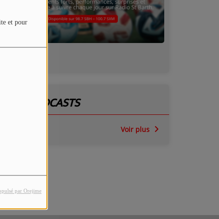
ite et pour
NOS PODCASTS
Voir plus
opulsé par Orejime